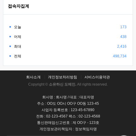
접속자집계
오늘
173
어제
438
최대
2,416
전체
498,734
회사소개
개인정보처리방침
서비스이용약관
Copyright ©
소유하신 도메인.
All rights reserved.
회사명 : 회사명 / 대표 : 대표자명
주소 : OO도 OO시 OO구 OO동 123-45
사업자 등록번호 : 123-45-67890
전화 : 02-123-4567 팩스 : 02-123-4568
통신판매업신고번호 : 제 OO구 - 123호
개인정보관리책임자 : 정보책임자명