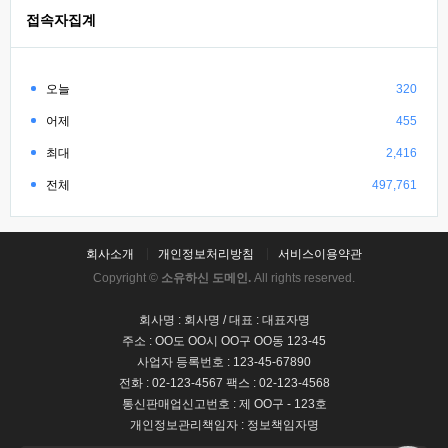
접속자집계
오늘
320
어제
455
최대
2,416
전체
497,761
회사소개
개인정보처리방침
서비스이용약관
Copyright ©
소유하신 도메인.
All rights reserved.
회사명 : 회사명 / 대표 : 대표자명
주소 : OO도 OO시 OO구 OO동 123-45
사업자 등록번호 : 123-45-67890
전화 : 02-123-4567 팩스 : 02-123-4568
통신판매업신고번호 : 제 OO구 - 123호
개인정보관리책임자 : 정보책임자명